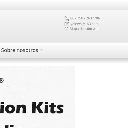
86 - 750 - 2637706
yelew8@163.com
Mapa del sitio web
Sobre nosotros