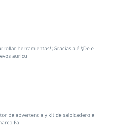
rrollar herramientas! ¡Gracias a él!¡De e
evos auricu
tor de advertencia y kit de salpicadero e
s nuevos auriculares nuestro marco Fa